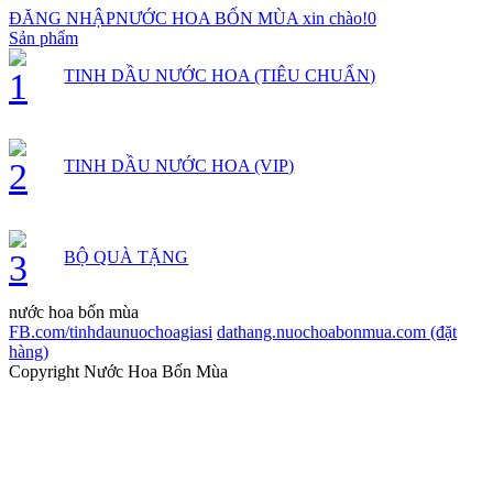
ĐĂNG NHẬP
NƯỚC HOA BỐN MÙA xin chào!
0
Sản phẩm
1
TINH DẦU NƯỚC HOA (TIÊU CHUẨN)
2
TINH DẦU NƯỚC HOA (VIP)
3
BỘ QUÀ TẶNG
nước hoa bốn mùa
FB.com/tinhdaunuochoagiasi
dathang.nuochoabonmua.com (đặt
hàng)
Copyright Nước Hoa Bốn Mùa