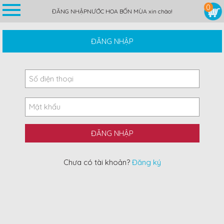
0
ĐĂNG NHẬP
NƯỚC HOA BỐN MÙA xin chào!
ĐĂNG NHẬP
Chưa có tài khoản?
Đăng ký