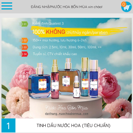
0
ĐĂNG NHẬP
NƯỚC HOA BỐN MÙA xin chào!
1
TINH DẦU NƯỚC HOA (TIÊU CHUẨN)